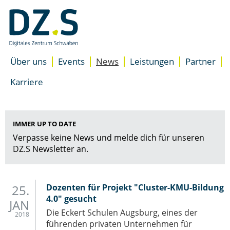
Navigation
überspringen
/
Zum
Inhalt
Über uns
Events
News
Leistungen
Partner
Unterstützung
Standorte
Übersicht
Karriere
Accelerator für Gründer
Presse
Newsletter
Accelerator für Unterne
Team
Besser starten
IMMER UP TO DATE
DZ.S Coaching
Verpasse keine News und melde dich für unseren
EXIST-Gründungsnetzwer
DZ.S Newsletter an.
Expertenrat
Space
Coworking Space
25.
Dozenten für Projekt "Cluster-KMU-Bildung
Meeting- & Eventräume m
4.0" gesucht
JAN
Start-up Büroräume
Die Eckert Schulen Augsburg, eines der
2018
führenden privaten Unternehmen für