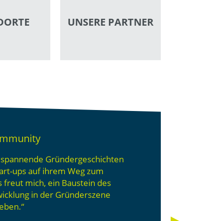
DORTE
UNSERE PARTNER
ommunity
 spannende Grün­der­ge­schich­ten
tart-ups auf ihrem Weg zum
freut mich, ein Baustein des
wicklung in der Gründerszene
eben.“