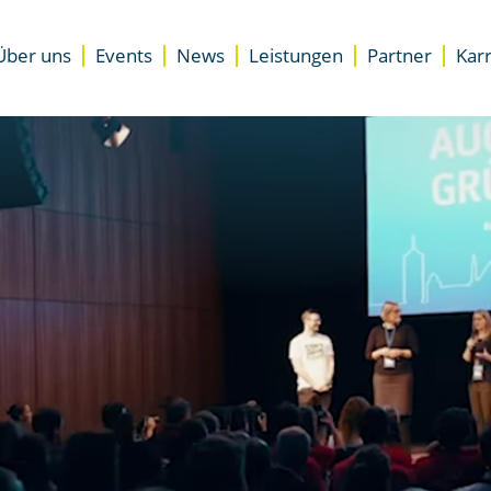
Über uns
Events
News
Leistungen
Partner
Karr
Unterstützung
Standorte
Übersicht
Accelerator für Gründer
Presse
Newsletter
Accelerator für Unternehme
Team
Besser starten
DZ.S Coaching
EXIST-Gründungsnetzwerk
Expertenrat
Space
Coworking Space
Meeting- & Eventräume miet
Start-up Büroräume