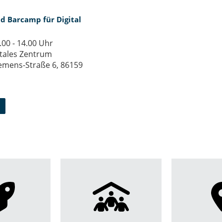
d Bar­camp für Di­gi­tal
.00 - 14.00 Uhr
itales Zentrum
emens-Straße 6, 86159