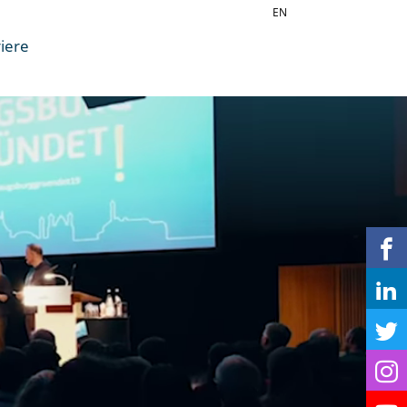
EN
iere
n
en