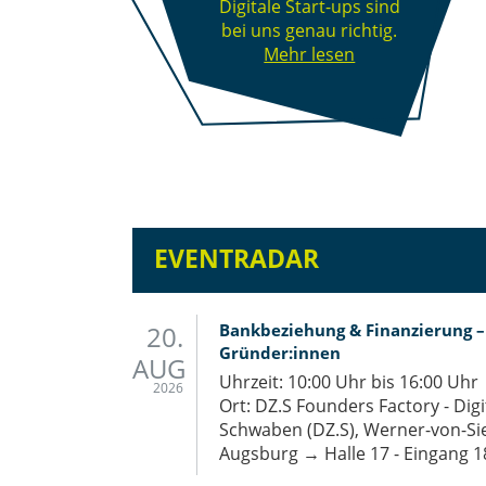
Digitale Start-ups sind
bei uns genau richtig.
Mehr lesen
EVENTRADAR
20.
Bank­be­zie­hung & Fi­nan­zie­rung 
Grün­der:innen
AUG
Uhrzeit: 10:00 Uhr bis 16:00 Uhr
2026
Ort: DZ.S Founders Factory - Dig
Schwaben (DZ.S), Werner-von-Si
Augsburg → Halle 17 - Eingang 1