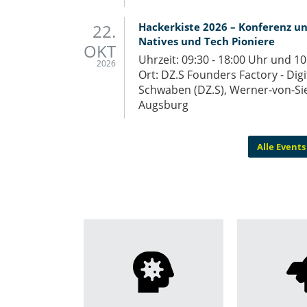
22.
Ha­cker­kis­te 2026 – Kon­fe­renz un
Na­ti­ves und Tech Pio­nie­re
OKT
Uhrzeit: 09:30 - 18:00 Uhr und 10
2026
Ort: DZ.S Founders Factory - Dig
Schwaben (DZ.S), Werner-von-Si
Augsburg
Alle Events