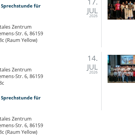
17.
– Sprech­stun­de für
JUL
2026
itales Zentrum
emens-Str. 6, 86159
8c (Raum Yellow)
14.
JUL
itales Zentrum
2026
emens-Str. 6, 86159
8c
– Sprech­stun­de für
itales Zentrum
emens-Str. 6, 86159
8c (Raum Yellow)