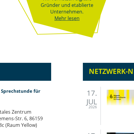
Gründer und etablierte
Unternehmen.
Mehr lesen
NETZWERK-
– Sprech­stun­de für
17.
JUL
2026
itales Zentrum
emens-Str. 6, 86159
8c (Raum Yellow)