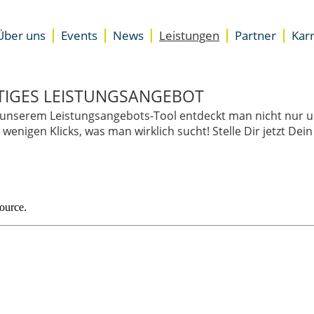
Über uns
Events
News
Leistungen
Partner
Karr
Unterstützung
Standorte
Übersicht
Accelerator für Gründer
Presse
Newsletter
Accelerator für Unternehme
ITIGES LEISTUNGSANGEBOT
Team
Besser starten
mit unserem Leistungsangebots-Tool entdeckt man nicht nur 
DZ.S Coaching
wenigen Klicks, was man wirklich sucht! Stelle Dir jetzt D
EXIST-Gründungsnetzwerk
Expertenrat
Space
Coworking Space
Meeting- & Eventräume miet
Start-up Büroräume