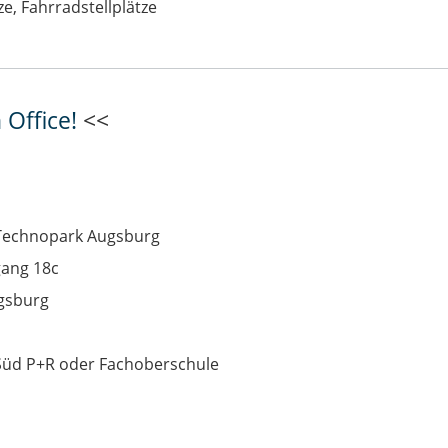
e, Fahrradstellplätze
 Office!
<<
Technopark Augsburg
gang 18c
ugsburg
Süd P+R oder Fachoberschule