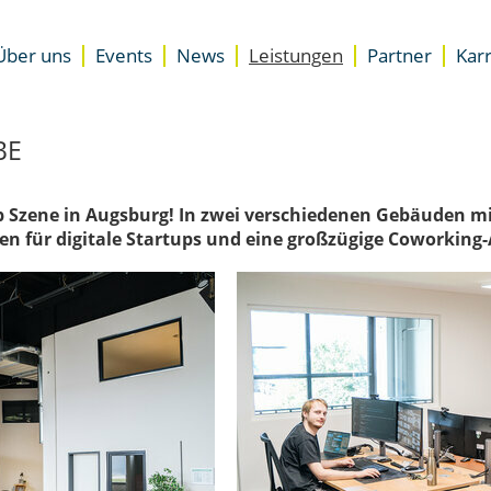
Über uns
Events
News
Leistungen
Partner
Karr
Unterstützung
Standorte
Übersicht
Accelerator für Gründer
Presse
Newsletter
Accelerator für Unternehme
BE
Team
Besser starten
DZ.S Coaching
up Szene in Augsburg! In zwei verschiedenen Gebäuden mi
EXIST-Gründungsnetzwerk
n für digitale Startups und eine großzügige Coworking-
Expertenrat
Space
Coworking Space
Meeting- & Eventräume miet
Start-up Büroräume