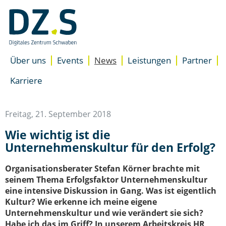
Navigation
überspringen
/
Zum
Inhalt
Über uns
Events
News
Leistungen
Partner
Unterstützung
Standorte
Übersicht
Karriere
Accelerator für Gründer
Presse
Newsletter
Accelerator für Unterne
Team
Besser starten
Freitag, 21. September 2018
DZ.S Coaching
Wie wichtig ist die
EXIST-Gründungsnetzwer
Unternehmenskultur für den Erfolg?
Expertenrat
Space
Organisationsberater Stefan Körner brachte mit
Coworking Space
seinem Thema Erfolgsfaktor Unternehmenskultur
Meeting- & Eventräume m
eine intensive Diskussion in Gang. Was ist eigentlich
Start-up Büroräume
Kultur? Wie erkenne ich meine eigene
Unternehmenskultur und wie verändert sie sich?
Habe ich das im Griff? In unserem Arbeitskreis HR