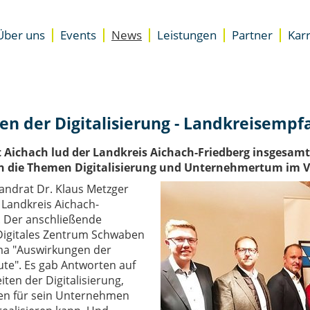
Über uns
Events
News
Leistungen
Partner
Karr
Unterstützung
Standorte
Übersicht
Accelerator für Gründer
Presse
Newsletter
Accelerator für Unternehme
Team
Besser starten
n der Digitalisierung - Landkreisempfa
DZ.S Coaching
EXIST-Gründungsnetzwerk
Aichach lud der Landkreis Aichach-Friedberg insgesamt
Expertenrat
en die Themen Digitalisierung und Unternehmertum im 
Space
ndrat Dr. Klaus Metzger
Coworking Space
m Landkreis Aichach-
Meeting- & Eventräume miet
. Der anschließende
Start-up Büroräume
 Digitales Zentrum Schwaben
ema "Auswirkungen der
te". Es gab Antworten auf
ten der Digitalisierung,
en für sein Unternehmen