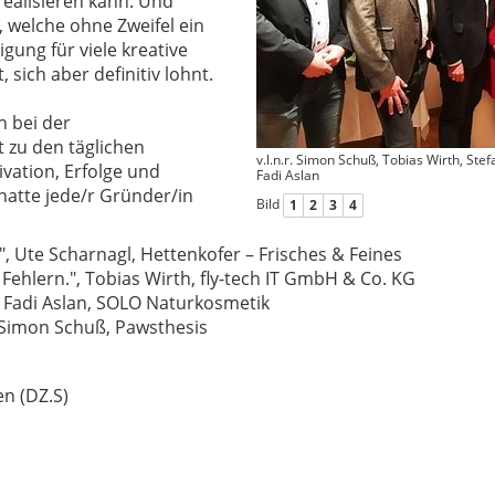
realisieren kann. Und
welche ohne Zweifel ein
igung für viele kreative
 sich aber definitiv lohnt.
n bei der
 zu den täglichen
v.l.n.r. Simon Schuß, Tobias Wirth, Ste
vation, Erfolge und
Fadi Aslan
hatte jede/r Gründer/in
Bild
1
2
3
4
", Ute Scharnagl, Hettenkofer – Frisches & Feines
Fehlern.", Tobias Wirth, fly-tech IT GmbH & Co. KG
, Fadi Aslan, SOLO Naturkosmetik
 Simon Schuß, Pawsthesis
en (DZ.S)