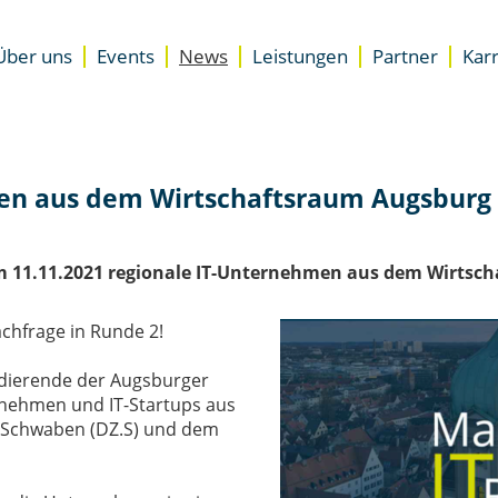
Über uns
Events
News
Leistungen
Partner
Karr
Unterstützung
Standorte
Übersicht
Accelerator für Gründer
Presse
Newsletter
Accelerator für Unternehme
Team
Besser starten
n aus dem Wirtschaftsraum Augsburg st
DZ.S Coaching
EXIST-Gründungsnetzwerk
Expertenrat
 am 11.11.2021 regionale IT-Unternehmen aus dem Wirts
Space
Coworking Space
chfrage in Runde 2!
Meeting- & Eventräume miet
Start-up Büroräume
udierende der Augsburger
rnehmen und IT-Startups aus
 Schwaben (DZ.S) und dem