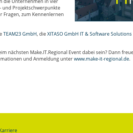
en die Unternehmen in vier
s- und Projektschwerpunkte
für Fragen, zum Kennenlernen
ie
TEAM23 GmbH
, die
XITASO GmbH IT & Software Solutions
m nächsten Make.IT.Regional Event dabei sein? Dann freuen
ormationen und Anmeldung unter
www.make-it-regional.de
.
Karriere