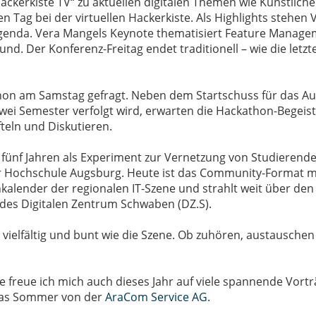
Hackerkiste TV“ zu aktuellen digitalen Themen wie Künstliche 
 Tag bei der virtuellen Hackerkiste. Als Highlights stehen
genda. Vera Mangels Keynote thematisiert Feature Manage
nd. Der Konferenz-Freitag endet traditionell – wie die letzt
athon am Samstag gefragt. Neben dem Startschuss für das A
s zwei Semester verfolgt wird, erwarten die Hackathon-Bege
teln und Diskutieren.
r fünf Jahren als Experiment zur Vernetzung von Studieren
der Hochschule Augsburg. Heute ist das Community-Format m
inkalender der regionalen IT-Szene und strahlt weit über de
 des Digitalen Zentrum Schwaben (DZ.S).
o vielfältig und bunt wie die Szene. Ob zuhören, austausche
te freue ich mich auch dieses Jahr auf viele spannende Vor
ias Sommer von der
AraCom Service AG
.