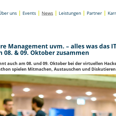
Über uns
Events
News
Leistungen
Partner
Karr
Unterstützung
Standorte
Übersicht
Accelerator für Gründer
Presse
Newsletter
Accelerator für Unternehme
Team
Besser starten
e Management uvm. – alles was das IT-H
DZ.S Coaching
am 08. & 09. Oktober zusammen
EXIST-Gründungsnetzwerk
Expertenrat
nnt auch am 08. und 09. Oktober bei der virtuellen Hacke
Space
hon spielen Mitmachen, Austauschen und Diskutieren e
Coworking Space
Meeting- & Eventräume miet
Start-up Büroräume