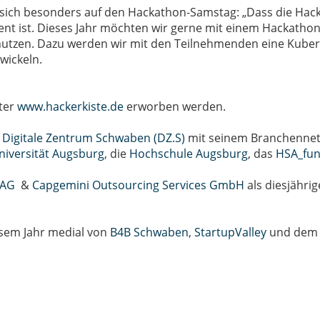
 sich besonders auf den Hackathon-Samstag: „Dass die Hack
Event ist. Dieses Jahr möchten wir gerne mit einem Hackathon
 nutzen. Dazu werden wir mit den Teilnehmenden eine Kuber
wickeln.
nter
www.hackerkiste.de
erworben werden.
s
Digitale Zentrum Schwaben (DZ.S)
mit seinem Branchenne
niversität Augsburg
, die
Hochschule Augsburg
, das
HSA_fu
 AG
&
Capgemini Outsourcing Services GmbH
als diesjährig
esem Jahr medial von
B4B Schwaben
,
StartupValley
und de