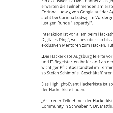
Ein exklusiver TV Live-Channel alias „
erwarten die Teilnehmenden am ersten
Corinna Ludwig von Google auf der A
steht bei Corinna Ludwig im Vordergru
lustigen Runde "Jeopardy!".
Interaktion ist vor allem beim Hack
Digitales Ding“, welches über ein bi
exklusiven Mentoren zum Hacken, Tüf
„Die Hackerkiste Augsburg feierte vo
und IT-Begeisterten ihr Kick-off an 
wichtiger Pflichtbestandteil im Term
so Stefan Schimpfle, Geschäftsführer
Das Highlight-Event Hackerkiste ist s
der Hackerkiste finden.
„Als treuer Teilnehmer der Hackerkis
Community in Schwaben.“, Dr. Matth