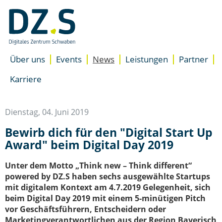
Navigation
überspringen
/
Zum
Inhalt
Über uns
Events
News
Leistungen
Partner
Unterstützung
Standorte
Übersicht
Karriere
Accelerator für Gründer
Presse
Newsletter
Accelerator für Unterne
Team
Besser starten
Dienstag, 04. Juni 2019
DZ.S Coaching
Bewirb dich für den "Digital Start Up
EXIST-Gründungsnetzwer
Award" beim Digital Day 2019
Expertenrat
Space
Unter dem Motto „Think new – Think different“
Coworking Space
powered by DZ.S haben sechs ausgewählte Startups
Meeting- & Eventräume m
mit digitalem Kontext am 4.7.2019 Gelegenheit, sich
Start-up Büroräume
beim Digital Day 2019 mit einem 5-minütigen Pitch
vor Geschäftsführern, Entscheidern oder
Marketingverantwortlichen aus der Region Bayerisch