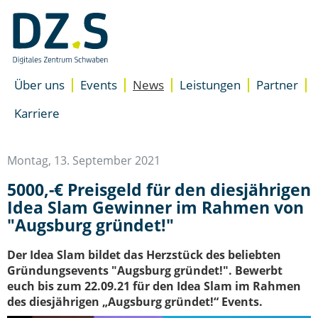
Navigation
überspringen
/
Zum
Inhalt
Über uns
Events
News
Leistungen
Partner
Unterstützung
Standorte
Übersicht
Karriere
Accelerator für Gründer
Presse
Newsletter
Accelerator für Unterne
Team
Besser starten
Montag, 13. September 2021
DZ.S Coaching
5000,-€ Preisgeld für den diesjährigen
EXIST-Gründungsnetzwer
Idea Slam Gewinner im Rahmen von
Expertenrat
"Augsburg gründet!"
Space
Coworking Space
Der Idea Slam bildet das Herzstück des beliebten
Meeting- & Eventräume m
Gründungsevents "Augsburg gründet!". Bewerbt
Start-up Büroräume
euch bis zum 22.09.21 für den Idea Slam im Rahmen
des diesjährigen „Augsburg gründet!“ Events.