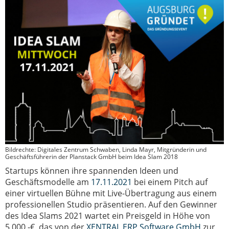
Bildrechte: Digitales Zentrum Schwaben, Linda Mayr, Mitgründerin und
Geschäftsführerin der Planstack GmbH beim Idea Slam 2018
Startups können ihre spannenden Ideen und
Geschäftsmodelle am
17.11.2021
bei einem Pitch auf
einer virtuellen Bühne mit Live-Übertragung aus einem
professionellen Studio präsentieren.
Auf den Gewinner
des Idea Slams 2021 wartet ein Preisgeld in Höhe von
5.000,-€, das von der
XENTRAL ERP Software GmbH
zur