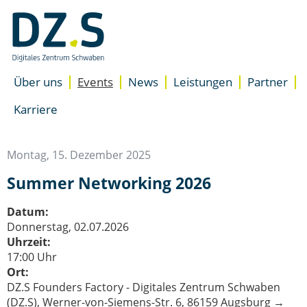
Navigation
überspringen
/
Zum
Inhalt
Über uns
Events
News
Leistungen
Partner
Unterstützung
Standorte
Übersicht
Karriere
Accelerator für Gründer
Presse
Newsletter
Accelerator für Unterne
Team
Besser starten
Montag, 15. Dezember 2025
DZ.S Coaching
Summer Networking 2026
EXIST-Gründungsnetzwer
Expertenrat
Datum:
Space
Donnerstag, 02.07.2026
Coworking Space
Uhrzeit:
Meeting- & Eventräume m
17:00 Uhr
Ort:
Start-up Büroräume
DZ.S Founders Factory - Digitales Zentrum Schwaben
(DZ.S), Werner-von-Siemens-Str. 6, 86159 Augsburg →