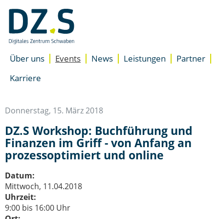
Navigation
überspringen
/
Zum
Inhalt
Über uns
Events
News
Leistungen
Partner
Unterstützung
Standorte
Übersicht
Karriere
Accelerator für Gründer
Presse
Newsletter
Accelerator für Unterne
Team
Besser starten
Donnerstag, 15. März 2018
DZ.S Coaching
DZ.S Workshop: Buchführung und
EXIST-Gründungsnetzwer
Finanzen im Griff - von Anfang an
Expertenrat
prozessoptimiert und online
Space
Coworking Space
Datum:
Meeting- & Eventräume m
Mittwoch, 11.04.2018
Start-up Büroräume
Uhrzeit:
9:00 bis 16:00 Uhr
Ort: